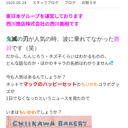
2025.05.28
スタッフブログ
ブログ
お知らせ
東日本グループを運営しております
西川商店株式会社の西川美樹です
滅
刃
が人気の時、波に乗れてなかった
鬼
の
西
です（笑）
川
だから、たんじろう・ネズ子くらいはわかるものの、
どんな話なのか・ほかのキャラの名前はわかりません
今も人気はあるんでしょうか？
マックのハッピーセット
ネットで
の
ちいかわ
コラボグッ
ズが
1日でなくなったというニュースを見たので
いまは
でしょうか？
ちいかわ