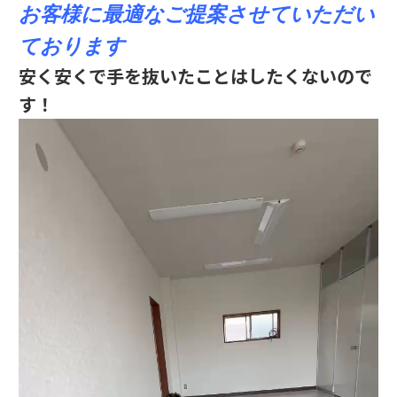
お客様に最適なご提案させていただい
ております
安く安くで手を抜いたことはしたくないので
す！
動
画
プ
レ
ー
ヤ
ー