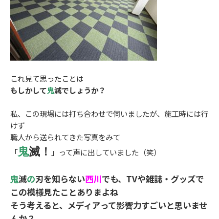
これ見て思ったことは
もしかして
鬼
滅でしょうか？
私、この現場には打ち合わせで伺いましたが、施工時には行
けず
職人から送られてきた写真をみて
鬼
滅！
「
」って声に出していました（笑）
鬼
滅
の
刃を知らない
西川
でも、TVや雑誌・グッズで
この模様見たことありまよね
そう考えると、メディアって影響力すごいと思いませ
んか？