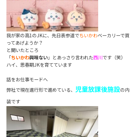
我が家の高1のJKに、先日表参道で
ちいかわ
ベーカリーで買
ってあげようか？
と聞いたところ
「
ちいかわ
興味ない
」とあっさり言われた
西川
です（笑）
ハイ、思春期JKを育てています
話をお仕事モードへ
児童
放課後施設
弊社で現在進行形で進めている、
の内
装です