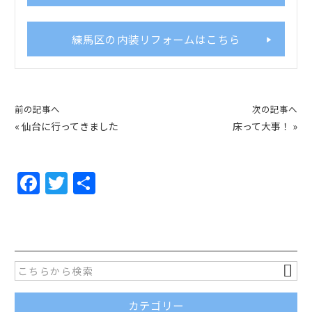
練馬区の内装リフォームはこちら
前の記事へ
次の記事へ
«
仙台に行ってきました
床って大事！
»
F
T
共
a
w
有
c
itt
e
er
b
o
カテゴリー