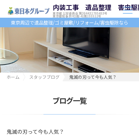
内装工事 遺品整理 害虫駆
東京都 公安委員会 第304431705453号
東京都知事 許可(般-4)第155512号
東京周辺で遺品整理/ゴミ屋敷/リフォーム/害虫駆除なら
ホーム
スタッフブログ
鬼滅の刃って今も人気？
ブログ一覧
鬼滅の刃って今も人気？