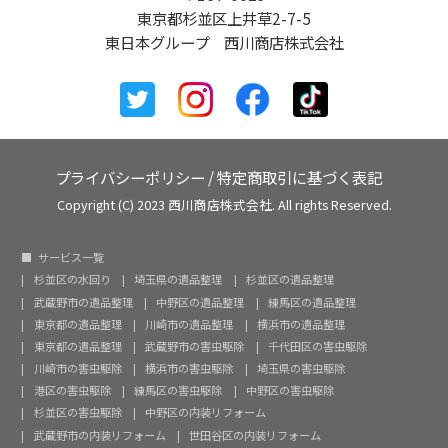
東京都杉並区上井草2-7-5
東日本グループ 西川商店株式会社
プライバシーポリシー
/
特定商取引に基づく表記
Copyright (C) 2023 西川商店株式会社. All rights Reserved.
サービス一覧
杉並区の水回り
埼玉県の遺品整理
杉並区の遺品整理
武蔵野市の遺品整理
中野区の遺品整理
練馬区の遺品整理
東京都の遺品整理
川崎市の遺品整理
横浜市の遺品整理
東京都の遺品整理
武蔵野市の害虫駆除
千代田区の害虫駆除
川崎市の害虫駆除
横浜市の害虫駆除
埼玉県の害虫駆除
港区の害虫駆除
練馬区の害虫駆除
中野区の害虫駆除
杉並区の害虫駆除
中野区の内装リフォーム
武蔵野市の内装リフォーム
世田谷区の内装リフォーム