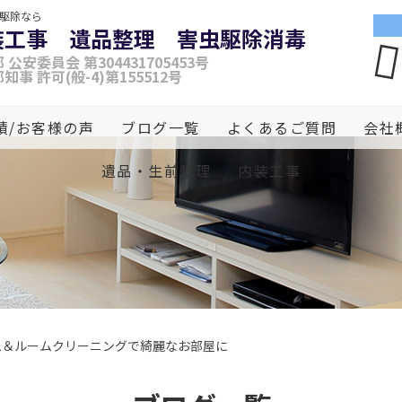
虫駆除なら
装工事 遺品整理 害虫駆除消毒
 公安委員会 第304431705453号
知事 許可(般-4)第155512号
績/お客様の声
ブログ一覧
よくあるご質問
会社
遺品・生前整理
内装工事
ム＆ルームクリーニングで綺麗なお部屋に