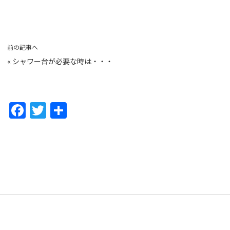
前の記事へ
«
シャワー台が必要な時は・・・
F
T
共
a
w
有
c
itt
e
er
b
o
o
k