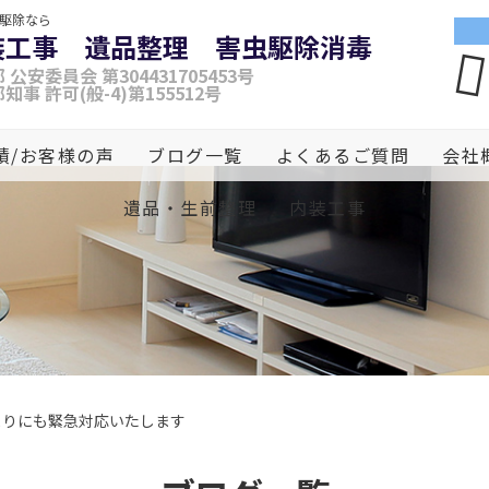
虫駆除なら
装工事 遺品整理 害虫駆除消毒
 公安委員会 第304431705453号
知事 許可(般-4)第155512号
績/お客様の声
ブログ一覧
よくあるご質問
会社
遺品・生前整理
内装工事
まりにも緊急対応いたします