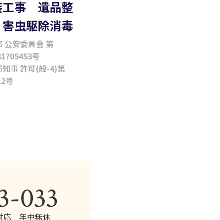
装工事 遺品整
 害虫駆除消毒
 公安委員会 第
31705453号
知事 許可(般-4)第
12号
3-033
対応 年中無休