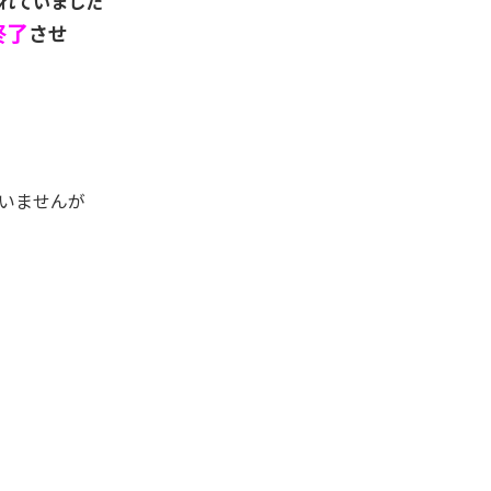
れていました
終了
させ
いませんが