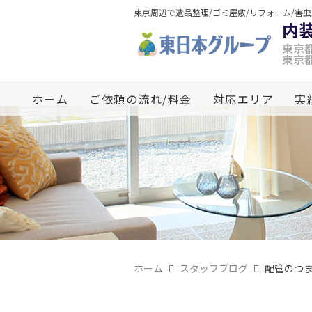
東京周辺で遺品整理/ゴミ屋敷/リフォーム/害
内
東京都
東京都
ホーム
ご依頼の流れ/料金
対応エリア
実
ホーム
スタッフブログ
配管のつ